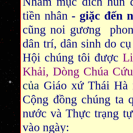
Nhằm mục đích hun đ
tiền nhân
- giặc đến 
cũng noi gương phong
dân trí, dân sinh do c
Hội chúng tôi được
L
Khải, Dòng Chúa Cứu
của
Giáo xứ Thái Hà n
Cộng đồng chúng ta 
nước và Thực trạng tự
vào ngày: