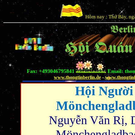
Hôm nay : Thứ Bảy, ngà
Fax: +493046795841
Email:
tho
-
www.thongtinberlin.de
www.thongtinb
Hội Người
Mönchengladb
Nguyễn Văn Rị, D
Mönchengladbac