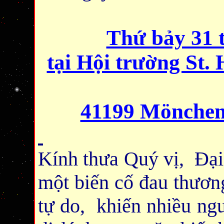
Thứ bảy 31 
tại Hội trường St. 
41199 Mönchen
Kính thưa Quý vị, Đại
một biến cố đau thươn
tự do, khiến nhiều ngư