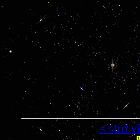
<<trở v