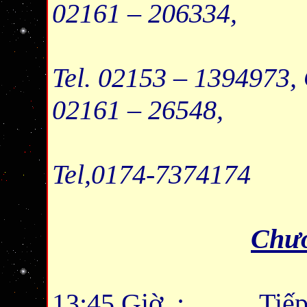
02161 – 206334,
Ông Huỳn
Tel. 02153 – 1394973
02161 – 26548,
Tel,0174-7374174
Chươ
13:45 Giờ : Tiếp 