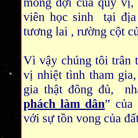
mong đợi của quý vị, 
viên học sinh tại địa
tương lai , rường cột c
Vì vậy chúng tôi trân 
vị nhiệt tình tham gia
gia thật đông đủ, nh
phách làm dân
” của
với sự tồn vong của đấ