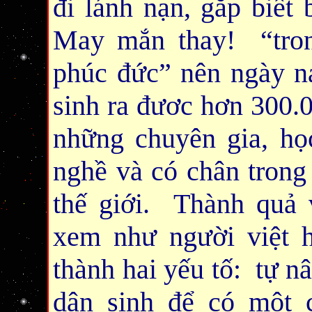
đi lánh nạn, găp biết 
May mắn thay! “tron
phúc đức” nên ngày na
sinh ra đươc hơn 300.0
những chuyên gia, học
nghề và có chân trong
thế giới. Thành quả
xem như người việt h
thành hai yếu tố: tự n
dân sinh để có một 