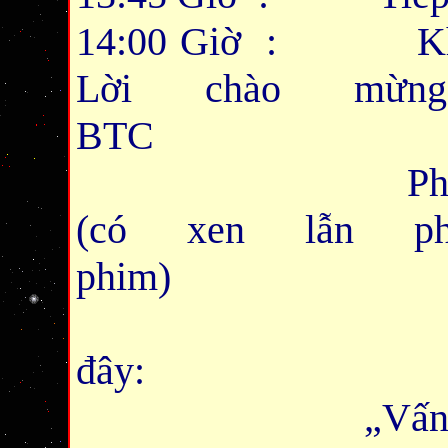
14:00 Giờ : Khai 
Lời chào mừn
BTC
Phần thuyết t
(có xen lẫn ph
phim)
qua các đ
đây:
„Vấn đề tự do 