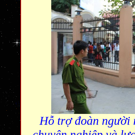
Hỗ trợ đoàn người 
chuyên nghiệp và lự