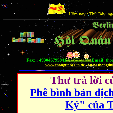
Hôm nay : Thứ Bảy, ngà
Fax: +493046795841
Email:
tho
www.thongtinberlin.de
-
www.thongtinb
Thư trả lời c
Phê bình bản dị
Ký" của T