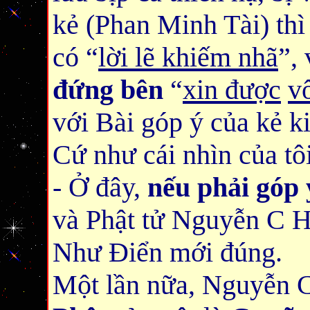
kẻ (Phan Minh Tài) thì
có “
lời lẽ khiếm nhã
”,
đứng bên
“
xin được
v
với Bài góp ý của kẻ k
Cứ như cái nhìn của tôi
- Ở đây,
nếu phải
góp 
và Phật tử Nguyễn C H
Như Điển mới đúng.
Một lần nữa, Nguyễn C