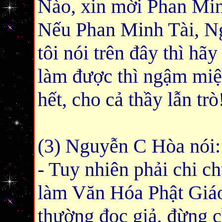
Nào, xin mời Phan Min
Nếu Phan Minh Tài, 
tôi nói trên đây thì h
làm được thì ngậm miện
hết, cho cả thầy lẫn trò
(3) Nguyễn C Hòa nói:
-
Tuy nhiên phải chi c
làm Văn Hóa Phật Giáo
thường đọc giả, đừng c