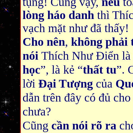
tụng! Cũng vậy,
nếu
to
lòng háo danh
thì Thí
vạch mặt như đã thấy
Cho nên
,
không phải 
nói
Thích Như Điển là
học
”, là kẻ “
thất tu
”.
lời
Đại Tượng
của
Qu
dẫn trên đây có đủ ch
chưa?
Cũng
cần nói rõ ra
ch