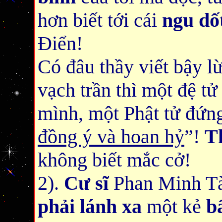
hơn biết tới cái
ngu dố
Điển!
Có đâu thầy viết bậy l
vạch trần thì một đệ tử
mình, một Phật tử đứng
đồng ý và hoan hỷ
”!
Th
không biết mắc cở!
2).
Cư sĩ
Phan Minh T
phải
lánh xa
một kẻ
b