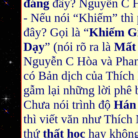
đáng
đây? Nguyễn C H
- Nếu nói “Khiếm” thì p
đây? Gọi là “
Khiếm G
Dạy
” (nói rõ ra là
Mất
Nguyễn C Hòa và Phan
có Bản dịch của Thích 
gẫm lại những lời phê b
Chưa nói trình độ
Hán
thì viết văn như Thích
thứ
thất học
hay khôn