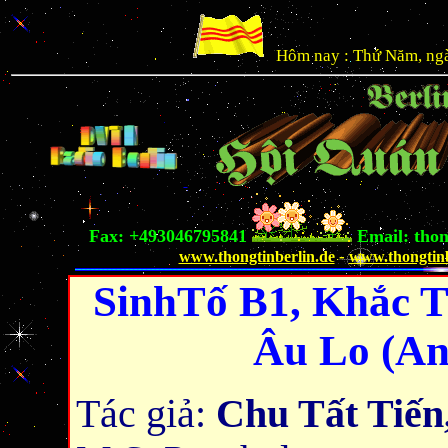
Hôm nay : Thứ Năm, ngày
Fax: +493046795841
Email:
tho
-
www.thongtinberlin.de
www.thongtinb
SinhTố B1, Khắc 
Âu Lo (An
Tác giả:
Chu Tất Tiến